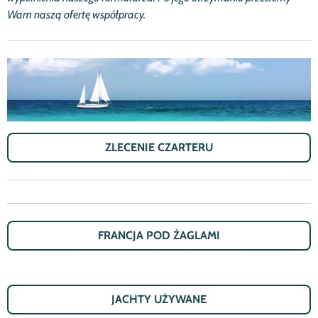
Wam naszą ofertę wsp
ó
ł
pracy.
ZLECENIE CZARTERU
FRANCJA POD ŻAGLAMI
JACHTY U
Ż
YWANE