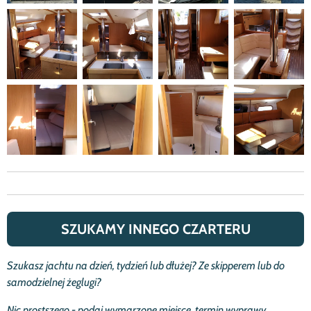
SZUKAMY INNEGO CZARTERU
Szukasz jachtu na dzie
ń
, tydzie
ń
lub d
ł
u
ż
ej? Ze skipperem lub do
samodzielnej
ż
eglugi?
Nic prostszego - podaj wymarzone miejsce, termin wyprawy,