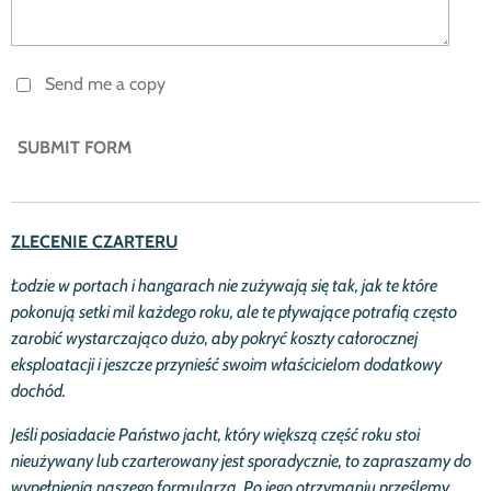
Send me a copy
SUBMIT FORM
ZLECENIE CZARTERU
Ł
odzie w portach i hangarach nie zu
ż
ywają się tak, jak te kt
ó
re
pokonują setki mil ka
ż
dego roku, ale te pływające potrafią często
zarobić
wystarczająco du
ż
o, aby pokry
ć
koszty ca
ł
orocznej
eksploatacji i jeszcze przynie
ść
swoim w
ł
a
ś
cicielom dodatkowy
doch
ó
d.
Je
ś
li posiadacie Pa
ń
stwo jacht, kt
ó
ry większą czę
ść
roku stoi
nieu
ż
ywany lub czarterowany jest sporadycznie, to zapraszamy do
wype
ł
nienia naszego formularza. Po jego otrzymaniu prze
ś
lemy