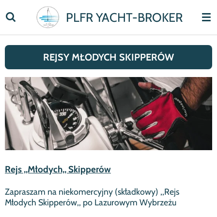
Skip
PLFR YACHT-BROKER
to
main
content
REJSY
MŁODYCH SKIPPERÓW
Rejs ,,Młodych,, Skipperów
Zapraszam na niekomercyjny (składkowy) ,,Rejs
Młodych Skipperów,, po Lazurowym Wybrzeżu