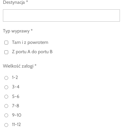
Destynacja *
Typ wyprawy *
Tam i z powrotem
Z portu A do portu B
Wielkość załogi *
1-2
3-4
5-6
7-8
9-10
11-12