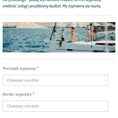
wielko
ść
za
ł
ogi i przybli
ż
ony bud
ż
et.
My zajmiemy się resztą.
Początek wyprawy *
Koniec wyprawy *