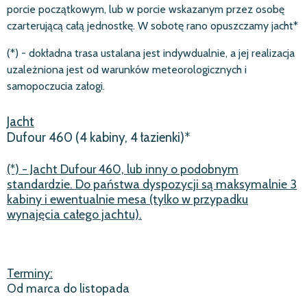
porcie początkowym, lub w porcie wskazanym przez osobę
czarterującą całą jednostkę. W sobotę rano opuszczamy jacht*
(*) - dokładna trasa ustalana jest indywdualnie, a jej realizacja
uzależniona jest od warunków meteorologicznych i
samopoczucia załogi.
Jacht
Dufour 460 (4 kabiny, 4 łazienki)*
(*) - Jacht Dufour 460, lub inny o podobnym
standardzie. Do państwa dyspozycji są maksymalnie 3
kabiny i ewentualnie mesa (tylko w przypadku
wynajęcia całego jachtu).
Terminy:
Od marca do listopada