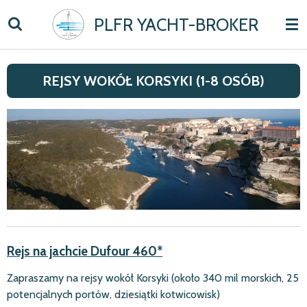
Skip
PLFR YACHT-BROKER
to
main
content
REJSY WOKÓŁ KORSYKI (1-8 OSÓB)
Rejs na jachcie Dufour 460*
Zapraszamy na rejsy wokół Korsyki (około 340 mil morskich, 25
potencjalnych portów, dziesiątki kotwicowisk)