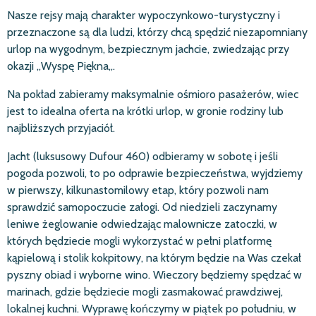
Nasze rejsy maj
ą
charakter wypoczynkowo-turystyczny i
przeznaczone są dla ludzi, którzy chcą spędzić niezapomniany
urlop na wygodnym, bezpiecznym jachcie, zwiedzając przy
okazji ,,Wyspę Piękna,,.
Na pokład zabieramy maksymalnie ośmioro pasażerów, wiec
jest to idealna oferta na krótki urlop, w gronie rodziny lub
najbliższych przyjaciół.
Jacht (luksusowy Dufour 460) odbieramy w sobotę i jeśli
pogoda pozwoli, to po odprawie bezpieczeństwa, wyjdziemy
w pierwszy, kilkunastomilowy etap, który pozwoli nam
sprawdzić samopoczucie załogi. Od niedzieli zaczynamy
leniwe żeglowanie odwiedzając malownicze zatoczki, w
których będziecie mogli wykorzystać w pełni platformę
kąpielową i stolik kokpitowy, na którym będzie na Was czekał
pyszny obiad i wyborne wino. Wieczory będziemy spędzać w
marinach, gdzie będziecie mogli zasmakować prawdziwej,
lokalnej kuchni. Wyprawę kończymy w piątek po południu, w