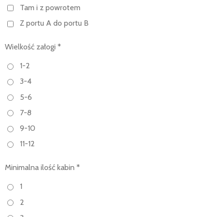
Tam i z powrotem
Z portu A do portu B
Wielkość załogi *
1-2
3-4
5-6
7-8
9-10
11-12
Minimalna ilość kabin *
1
2