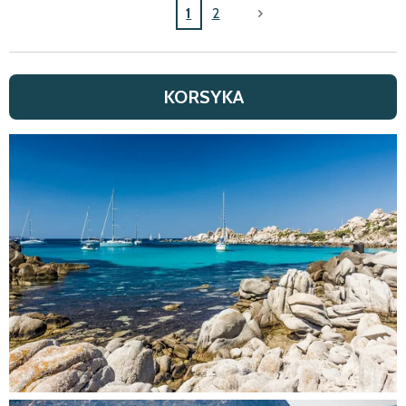
1
2
KORSYKA