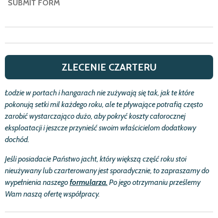
SUBMIT FORM
ZLECENIE CZARTERU
Ł
odzie w portach i hangarach nie zu
ż
ywają się tak, jak te kt
ó
re
pokonują setki mil ka
ż
dego roku, ale te pływające potrafią często
zarobić
wystarczająco du
ż
o, aby pokry
ć
koszty ca
ł
orocznej
eksploatacji i jeszcze przynie
ść
swoim w
ł
a
ś
cicielom dodatkowy
doch
ó
d.
Je
ś
li posiadacie Pa
ń
stwo jacht, kt
ó
ry większą czę
ść
roku stoi
nieu
ż
ywany lub czarterowany jest sporadycznie, to zapraszamy do
wype
ł
nienia naszego
formularza.
Po jego otrzymaniu prze
ś
lemy
Wam naszą ofertę wsp
ó
ł
pracy.