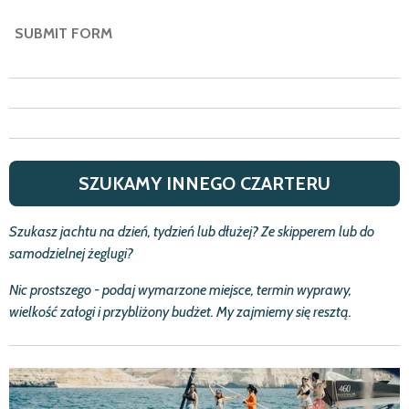
SUBMIT FORM
SZUKAMY INNEGO CZARTERU
Szukasz jachtu na dzie
ń
, tydzie
ń
lub d
ł
u
ż
ej? Ze skipperem lub do
samodzielnej
ż
eglugi?
Nic prostszego - podaj wymarzone miejsce, termin wyprawy,
wielko
ść
za
ł
ogi i przybli
ż
ony bud
ż
et.
My zajmiemy się resztą.