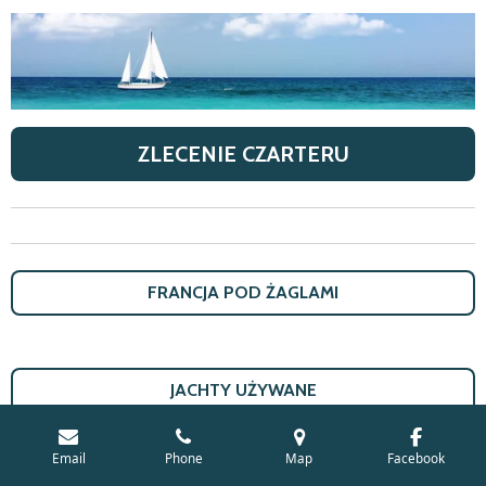
ZLECENIE CZARTERU
FRANCJA POD ŻAGLAMI
JACHTY U
Ż
YWANE
Email
Phone
Map
Facebook