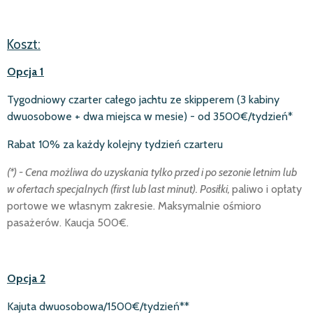
Koszt:
Opcja 1
Tygodniowy czarter całego jachtu ze skipperem (3 kabiny
dwuosobowe + dwa miejsca w mesie) - od 3500€/tydzień*
Rabat 10% za ka
ż
dy kolejny tydzień czarteru
(*) - Cena możliwa do uzyskania tylko przed i po sezonie letnim lub
w ofertach specjalnych (first lub last minut). Posiłki,
paliwo i opłaty
portowe we własnym zakresie. Maksymalnie ośmioro
pasażerów. Kaucja 500€.
Opcja 2
Kajuta dwuosobowa/1500€/tydzień**