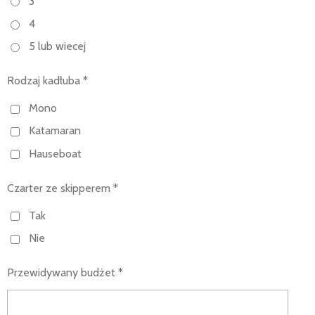
3
4
5 lub wiecej
Rodzaj kadłuba *
Mono
Katamaran
Hauseboat
Czarter ze skipperem *
Tak
Nie
Przewidywany budżet *