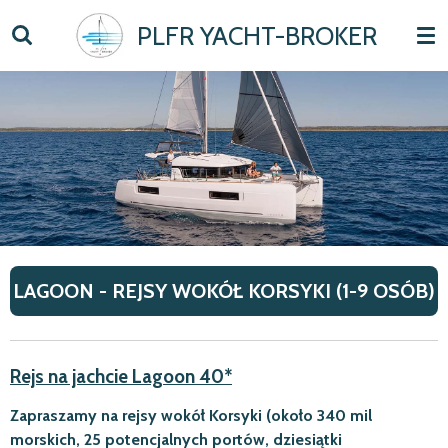
Skip
PLFR YACHT-BROKER
to
main
content
LAGOON - REJSY WOKÓŁ KORSYKI (1-9 OSÓB)
Rejs na jachcie Lagoon 40*
Zapraszamy na rejsy wokół Korsyki (około 340 mil
morskich, 25 potencjalnych portów, dziesiątki