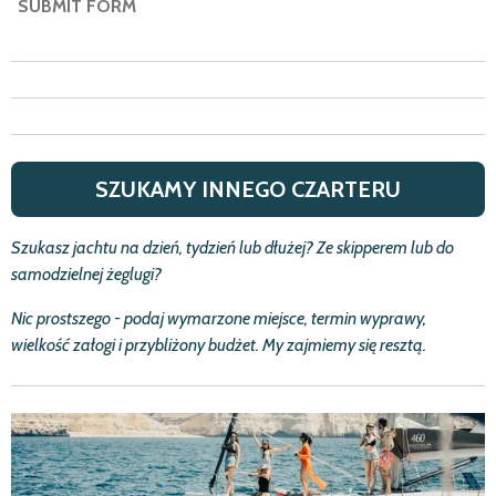
SUBMIT FORM
SZUKAMY INNEGO CZARTERU
Szukasz jachtu na dzie
ń
, tydzie
ń
lub d
ł
u
ż
ej? Ze skipperem lub do
samodzielnej
ż
eglugi?
Nic prostszego - podaj wymarzone miejsce, termin wyprawy,
wielko
ść
za
ł
ogi i przybli
ż
ony bud
ż
et.
My zajmiemy się resztą.