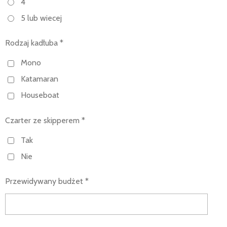
4
5 lub wiecej
Rodzaj kadłuba *
Mono
Katamaran
Houseboat
Czarter ze skipperem *
Tak
Nie
Przewidywany budżet *