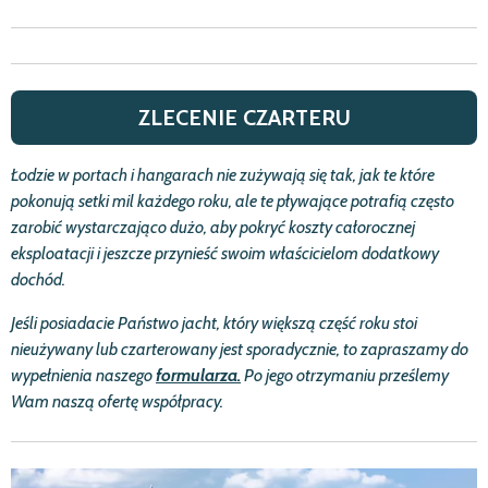
ZLECENIE CZARTERU
Ł
odzie w portach i hangarach nie zu
ż
ywają się tak, jak te kt
ó
re
pokonują setki mil ka
ż
dego roku, ale te pływające potrafią często
zarobić
wystarczająco du
ż
o, aby pokry
ć
koszty ca
ł
orocznej
eksploatacji i jeszcze przynie
ść
swoim w
ł
a
ś
cicielom dodatkowy
doch
ó
d.
Je
ś
li posiadacie Pa
ń
stwo jacht, kt
ó
ry większą czę
ść
roku stoi
nieu
ż
ywany lub czarterowany jest sporadycznie, to zapraszamy do
wype
ł
nienia naszego
formularza.
Po jego otrzymaniu prze
ś
lemy
Wam naszą ofertę wsp
ó
ł
pracy.