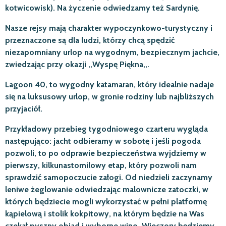
kotwicowisk). Na życzenie odwiedzamy też Sardynię.
Nasze rejsy mają charakter wypoczynkowo-turystyczny i
przeznaczone są dla ludzi, którzy chcą spędzić
niezapomniany urlop na wygodnym, bezpiecznym jachcie,
zwiedzając przy okazji ,,Wyspę Piękna,,.
Lagoon 40, to wygodny katamaran, który idealnie nadaje
się na luksusowy urlop, w gronie rodziny lub najbliższych
przyjaciół.
Przykładowy przebieg tygodniowego czarteru wygląda
następująco: j
acht odbieramy w sobotę i jeśli pogoda
pozwoli, to po odprawie bezpieczeństwa wyjdziemy w
pierwszy, kilkunastomilowy etap, który pozwoli nam
sprawdzić samopoczucie załogi. Od niedzieli zaczynamy
leniwe żeglowanie odwiedzając malownicze zatoczki, w
których będziecie mogli wykorzystać w pełni platformę
kąpielową i stolik kokpitowy, na którym będzie na Was
czekał pyszny obiad i wyborne wino. Wieczory będziemy