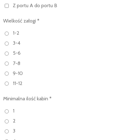
Z portu A do portu B
Wielkość załogi *
1-2
3-4
5-6
7-8
9-10
11-12
Minimalna ilość kabin *
1
2
3