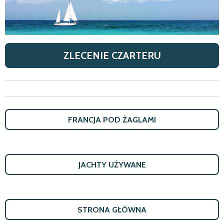
ZLECENIE CZARTERU
FRANCJA POD ŻAGLAMI
JACHTY U
Ż
YWANE
STRONA G
Ł
Ó
WNA