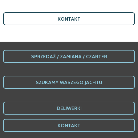
KONTAKT
SPRZEDA
Ż /
ZAMIANA / CZARTER
SZUKAMY WASZEGO JACHTU
DELIWERKI
KONTAKT