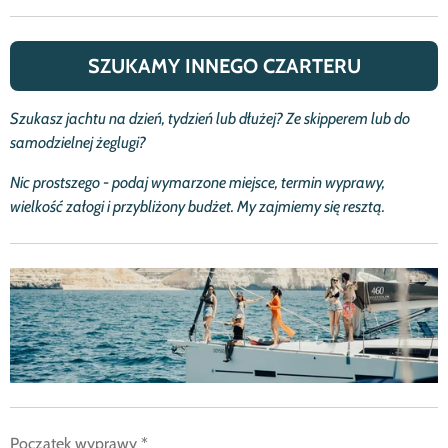
SZUKAMY INNEGO CZARTERU
Szukasz jachtu na dzie
ń
, tydzie
ń
lub d
ł
u
ż
ej? Ze skipperem lub do
samodzielnej
ż
eglugi?
Nic prostszego - podaj wymarzone miejsce, termin wyprawy,
wielko
ść
za
ł
ogi i przybli
ż
ony bud
ż
et.
My zajmiemy się resztą.
Początek wyprawy *