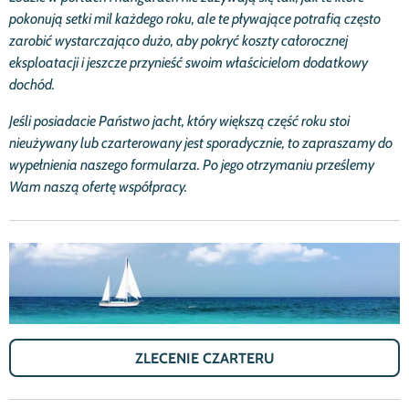
pokonują setki mil ka
ż
dego roku, ale te pływające potrafią często
zarobić
wystarczająco du
ż
o, aby pokry
ć
koszty ca
ł
orocznej
eksploatacji i jeszcze przynie
ść
swoim w
ł
a
ś
cicielom dodatkowy
doch
ó
d.
Je
ś
li posiadacie Pa
ń
stwo jacht, kt
ó
ry większą czę
ść
roku stoi
nieu
ż
ywany lub czarterowany jest sporadycznie, to zapraszamy do
wype
ł
nienia naszego formularza. Po jego otrzymaniu prze
ś
lemy
Wam naszą ofertę wsp
ó
ł
pracy.
ZLECENIE CZARTERU