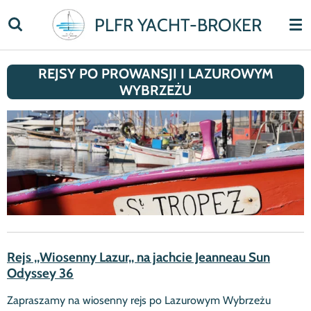
Skip
PLFR YACHT-BROKER
to
main
content
REJSY PO PROWANSJI I LAZUROWYM
WYBRZEŻU
Rejs ,,Wiosenny Lazur,, na jachcie Jeanneau Sun
Odyssey 36
Zapraszamy na wiosenny rejs po Lazurowym Wybrzeżu