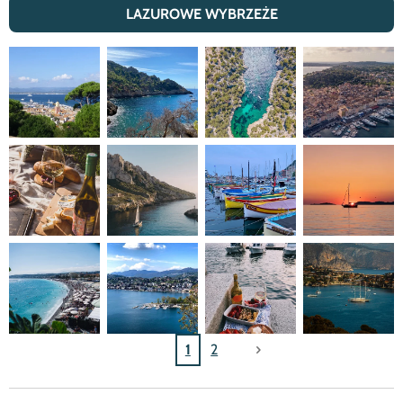
LAZUROWE WYBRZE
Ż
E
1
2