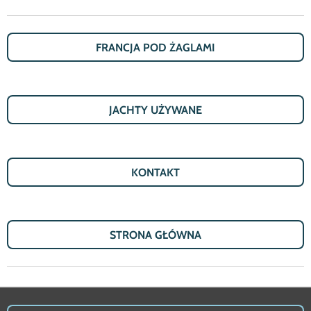
FRANCJA POD ŻAGLAMI
JACHTY U
Ż
YWANE
KONTAKT
STRONA G
Ł
Ó
WNA