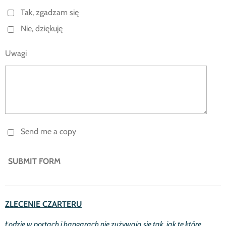
Tak, zgadzam się
Nie, dziękuję
Uwagi
Send me a copy
SUBMIT FORM
ZLECENIE CZARTERU
Ł
odzie w portach i hangarach nie zu
ż
ywają się tak, jak te kt
ó
re