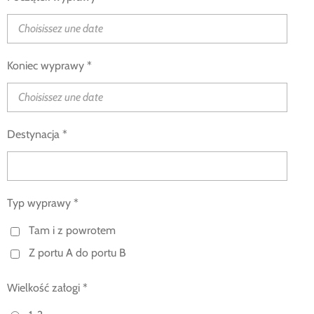
Koniec wyprawy *
Destynacja *
Typ wyprawy *
Tam i z powrotem
Z portu A do portu B
Wielkość załogi *