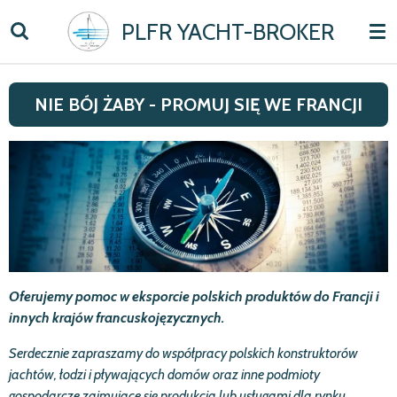
Skip
PLFR YACHT-BROKER
to
main
content
NIE BÓJ ŻABY - PROMUJ SIĘ WE FRANCJI
Oferujemy pomoc w eksporcie polskich produktów do Francji i
innych kra
jó
w francuskojęzycznych.
Serdecznie zapraszamy do
współpracy
polskich konstruktor
ó
w
jacht
ó
w,
ł
odzi i p
ł
ywających dom
ó
w oraz inne podmioty
gospodarcze zajmujące się produkcją lub us
ł
ugami dla rynku