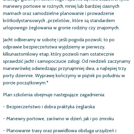
manewry portowe w rożnych, mniej lub bardziej ciasnych
marinach oraz samodzielne planowanie i prowadzenie
krótkodystansowych ,,przelotów,, które są standardem
urlopowego żeglowania w gronie rodziny czy znajomych.
Jacht odbieramy w sobotę i jeśli pogoda pozwoli, to po
odprawie bezpieczeństwa wyjdziemy w pierwszy,
kilkunastomilowy etap, który pozwoli nam ostatecznie
sprawdzić jacht i samopoczucie załogi. Od niedzieli zaczynamy
manewr
ó
wk
ę
odwiedzając przynajmniej dwa, a najlepiej trzy
porty dziennie. Wyprawę kończymy w piątek po południu w
porcie początkowym.*
Plan szkolenia obejmuje następujące zagadnienia:
- Bezpieczeństwo i dobra praktyka żeglarska
- Manewry portowe, zarówno w dzień, jak i po zmroku
- Planowanie trasy oraz prawidłowa obsługa urządzeń i