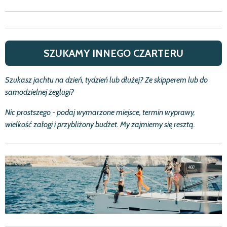
SZUKAMY INNEGO CZARTERU
Szukasz jachtu na dzie
ń
, tydzie
ń
lub d
ł
u
ż
ej? Ze skipperem lub do
samodzielnej
ż
eglugi?
Nic prostszego - podaj wymarzone miejsce, termin wyprawy,
wielko
ść
za
ł
ogi i przybli
ż
ony bud
ż
et.
My zajmiemy się resztą.