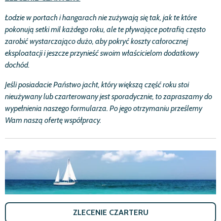
Ł
odzie w portach i hangarach nie zu
ż
ywają się tak, jak te kt
ó
re
pokonują setki mil ka
ż
dego roku, ale te pływające potrafią często
zarobić
wystarczająco du
ż
o, aby pokry
ć
koszty ca
ł
orocznej
eksploatacji i jeszcze przynie
ść
swoim w
ł
a
ś
cicielom dodatkowy
doch
ó
d.
Je
ś
li posiadacie Pa
ń
stwo jacht, kt
ó
ry większą czę
ść
roku stoi
nieu
ż
ywany lub czarterowany jest sporadycznie, to zapraszamy do
wype
ł
nienia naszego formularza. Po jego otrzymaniu prze
ś
lemy
Wam naszą ofertę wsp
ó
ł
pracy.
ZLECENIE CZARTERU