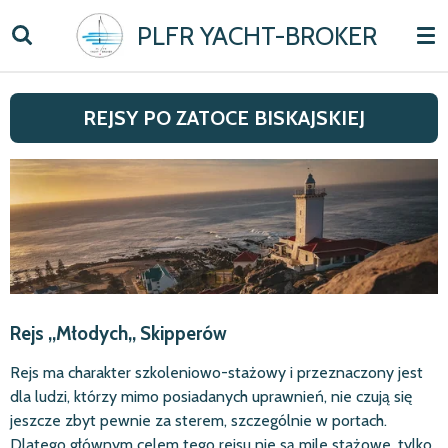
Skip
PLFR YACHT-BROKER
to
main
content
REJSY PO ZATOCE BISKAJSKIEJ
Rejs ,,Młodych,, Skipperów
Rejs ma charakter szkoleniowo-stażowy i przeznaczony jest
dla ludzi, którzy mimo posiadanych uprawnień, nie czują się
jeszcze zbyt pewnie za sterem, szczególnie w portach.
Dlatego głównym celem tego rejsu nie są mile stażowe, tylko