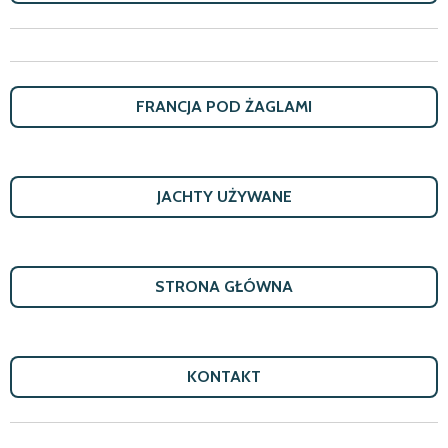
FRANCJA POD ŻAGLAMI
JACHTY U
Ż
YWANE
STRONA G
Ł
Ó
WNA
KONTAKT