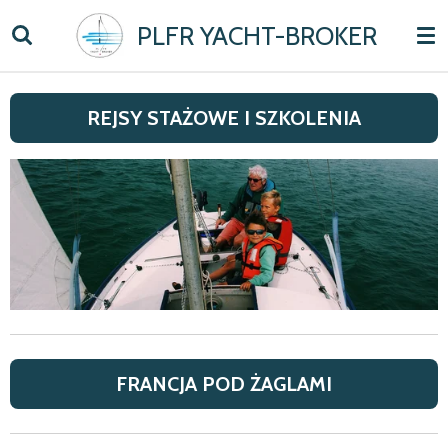
Skip
PLFR YACHT-BROKER
to
main
content
REJSY STAŻOWE I SZKOLENIA
FRANCJA POD ŻAGLAMI